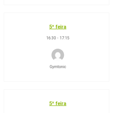
5ª feira
16:30
-
17:15
Gymtonic
5ª feira