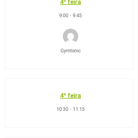
4ª feira
9:00
-
9:45
Gymtonic
4ª feira
10:30
-
11:15