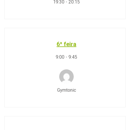
19:30
-
20:15
6ª feira
9:00
-
9:45
Gymtonic