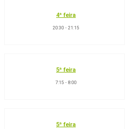
4ª feira
20:30
-
21:15
5ª feira
7:15
-
8:00
5ª feira