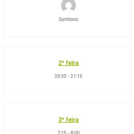
Gymtonic
2ª feira
20:30
-
21:15
3ª feira
7:15
-
8:00