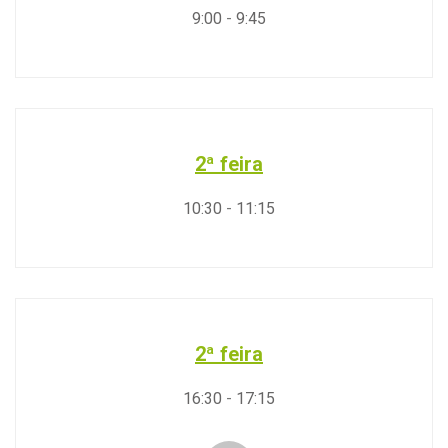
9:00
-
9:45
2ª feira
10:30
-
11:15
2ª feira
16:30
-
17:15